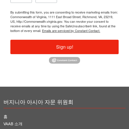
By submitting this form, you are consenting to receive marketing emails from:
Commonwealth of Virginia, 1111 East Broad Street, Richmond, VA, 23219,
US, http://Commonwealth.virginia.gov. You can revoke your consent to
receive emails at any time by using the SafeUnsubscribe® link, found at the
bottom of every email.
Emails are serviced by Constant Contact.
Sign up!
버지니아 아시아 자문 위원회
홈
VAAB 소개