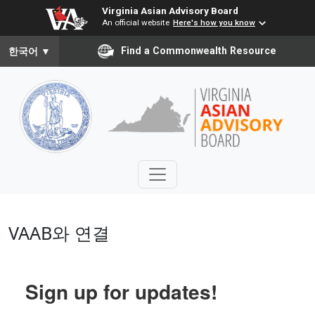
Virginia Asian Advisory Board
An official website
Here's how you know
To ensure accurate screen reader translation, please ensure you
Find a Commonwealth Resource
한국어
▼
VAAB와 연결
Sign up for updates!