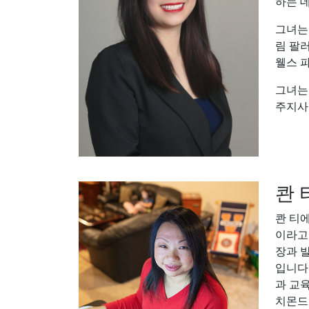
하는 
그녀는
림 팔러
웰스 
그녀는
주지사
콴 
콴 티
이라고
장과 
입니다.
과 교
치몬드