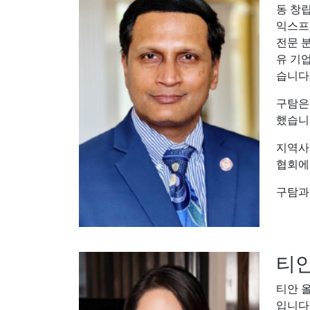
동 창
익스프레
전문 분
유 기업
습니다3
구탐은 
했습니
지역사회
협회에
구탐과
티안
티안 
입니다