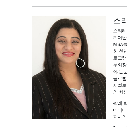
스리
스리레카
뛰어난
MBA를
한 현
로그램
부회장
야 논
글로벌
시설로
의 혁
팔레 
네이터
지사의