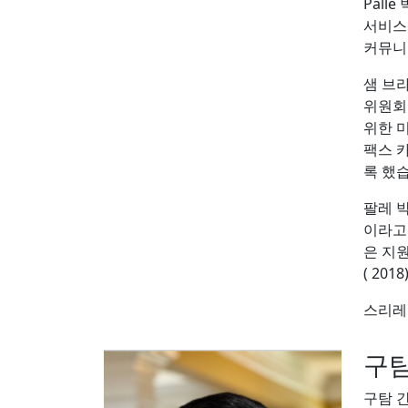
Pal
서비스 
커뮤니
샘 브
위원회
위한 
팩스 
록 했
팔레 
이라고
은 지
( 20
스리레
구탐
구탐 