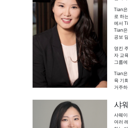
Tian
로 하
에서 
Tia
공보 
영킨 
자 교
그룹에
Tia
육 기
거주하
샤웨
샤웨이
여러 