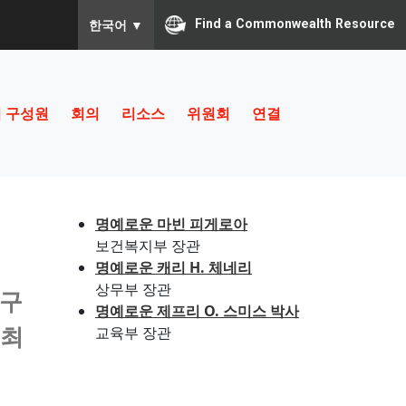
To ensure accurate screen reader translation, pleas
Find a Commonwealth Resource
한국어
▼
 구성원
회의
리소스
위원회
연결
명예로운 마빈 피게로아
보건복지부 장관
명예로운 캐리 H. 체네리
상무부 장관
 구
명예로운 제프리 O. 스미스 박사
 최
교육부 장관