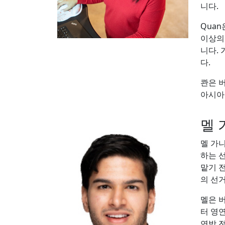
니다.
Quan
이상의 
니다. 
다.
콴은 버
아시아
멜 
멜 가
하는 
맡기 
의 선거
멜은 
터 영
연방 